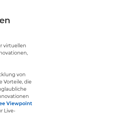
ten
 virtuellen
nnovationen,
cklung von
Vorteile, die
nglaubliche
innovationen
ee Viewpoint
r Live-