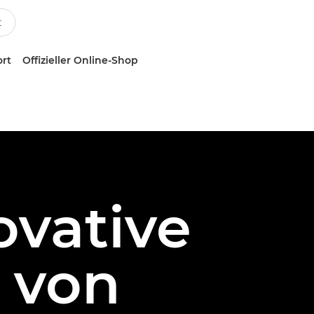
ort
Offizieller Online-Shop
ovative
e von