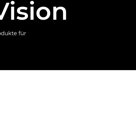
ision
odukte für