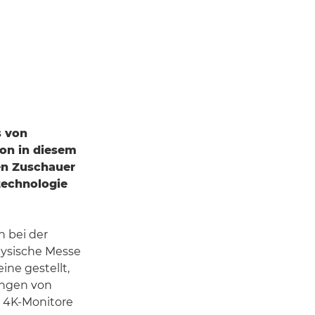
s von
on in diesem
n Zuschauer
technologie
 bei der
physische Messe
ine gestellt,
ungen von
 4K-Monitore