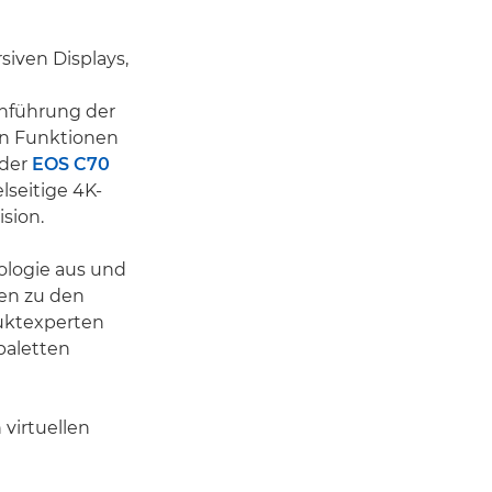
iven Displays,
inführung der
ten Funktionen
 der
EOS C70
lseitige 4K-
sion.
ologie aus und
gen zu den
uktexperten
paletten
 virtuellen