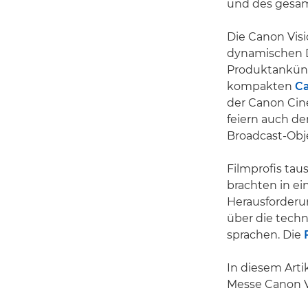
und des gesam
Die Canon Vis
dynamischen D
Produktankündi
kompakten
C
der Canon Cin
feiern auch de
Broadcast-Obj
Filmprofis ta
brachten in ei
Herausforderu
über die tech
sprachen. Die
In diesem Arti
Messe Canon V