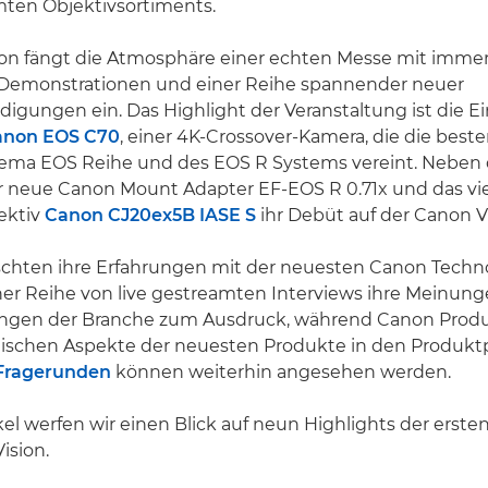
ten Objektivsortiments.
ion fängt die Atmosphäre einer echten Messe mit immers
emonstrationen und einer Reihe spannender neuer
gungen ein. Das Highlight der Veranstaltung ist die E
anon EOS C70
, einer 4K-Crossover-Kamera, die die bes
ema EOS Reihe und des EOS R Systems vereint. Neben
r neue Canon Mount Adapter EF-EOS R 0.71x und das vie
ektiv
Canon CJ20ex5B IASE S
ihr Debüt auf der Canon Vi
uschten ihre Erfahrungen mit der neuesten Canon Techn
ner Reihe von live gestreamten Interviews ihre Meinun
ngen der Branche zum Ausdruck, während Canon Prod
nischen Aspekte der neuesten Produkte in den Produkt
Fragerunden
können weiterhin angesehen werden.
kel werfen wir einen Blick auf neun Highlights der ersten
ision.