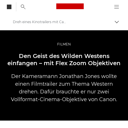
Canon Logo, back to
Dreh eines Kinotrailers mit Canon Flex Zoom-Objektiven
Auf B
Canon
Pro Foto & Video
FILMEN
Profi-Geschichten: Inspirationen für Foto, Video und Durck
Den Geist des Wilden Westens
einfangen – mit Flex Zoom Objektiven
Der Kameramann Jonathan Jones wollte
einen Filmtrailer zum Thema Western
drehen. Dafür brauchte er nur zwei
Vollformat-Cinema-Objektive von Canon.