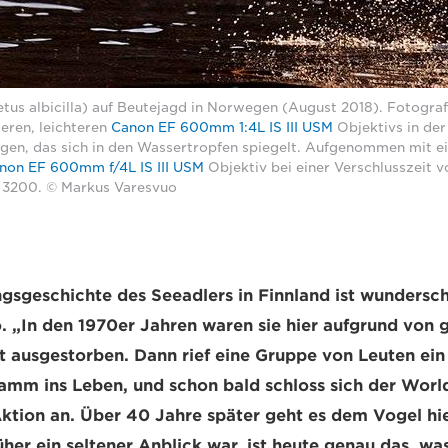
etus albicilla) auf Beutejagd in Norwegen (August 2018). Fotogr
eren, leichteren
Canon EF 600mm 1:4L IS III USM
Objektivs in der
ngen, das sich in den Wassertropfen spiegelt. Aufgenommen mit 
non EF 600mm f/4L IS III USM
Objektiv bei einer Verschlusszeit v
O 3200. © Markus Varesvuo
gsgeschichte des Seeadlers in Finnland ist wundersc
 „In den 1970er Jahren waren sie hier aufgrund von g
t ausgestorben. Dann rief eine Gruppe von Leuten ei
mm ins Leben, und schon bald schloss sich der World
Aktion an. Über 40 Jahre später geht es dem Vogel hi
her ein seltener Anblick war, ist heute genau das, was 