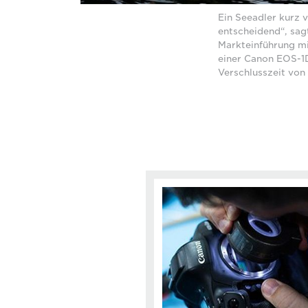
Ein Seeadler kurz 
entscheidend“, sag
Markteinführung m
einer Canon EOS-1
Verschlusszeit von