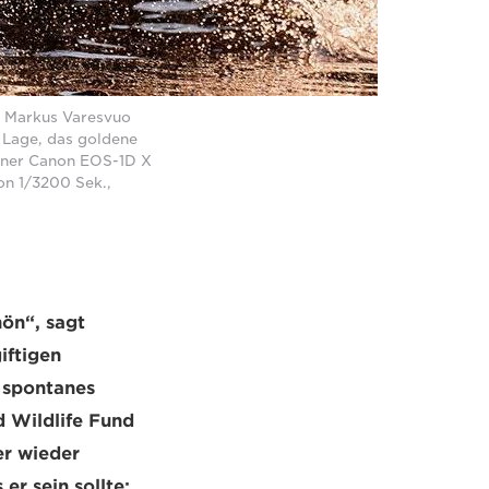
af Markus Varesvuo
 Lage, das goldene
einer Canon EOS-1D X
on 1/3200 Sek.,
hön“, sagt
iftigen
n spontanes
 Wildlife Fund
er wieder
er sein sollte: