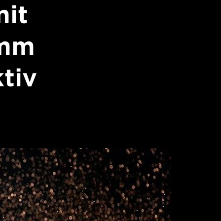
mit
0mm
ktiv