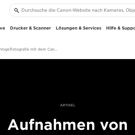
ive
Drucker & Scanner
Lösungen & Services
Hilfe & Supp
Vogelfotografie mit dem Canon EF 600mm f/4L IS III USM Objektiv
ARTIKEL
Aufnahmen von