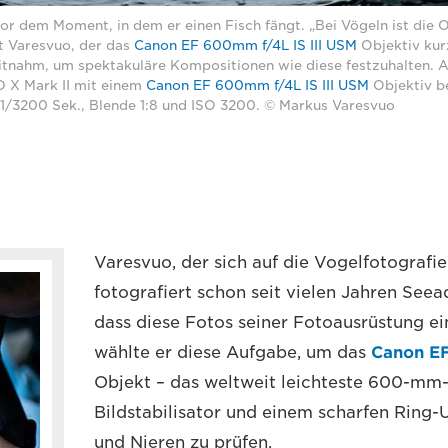
vor dem Moment, in dem er einen Fisch fängt. „Bei Vögeln ist die 
t Varesvuo, der das
Canon EF 600mm f/4L IS III USM
Objektiv kur
itnahm, um spektakuläre Kompositionen wie diese festzuhalten.
D X Mark II mit einem
Canon EF 600mm f/4L IS III USM
Objektiv be
 1/3200 Sek., Blende 1:8 und ISO 3200. © Markus Varesvuo
Varesvuo, der sich auf die Vogelfotografie 
fotografiert schon seit vielen Jahren Seea
dass diese Fotos seiner Fotoausrüstung e
wählte er diese Aufgabe, um das
Canon EF
Objekt – das weltweit leichteste 600-mm-
Bildstabilisator und einem scharfen Ring
und Nieren zu prüfen.