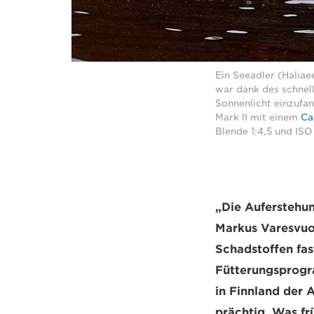
Ein Seeadler (Haliae
war dank des schnell
Sonnenlicht einzufa
Mark II mit einem
Ca
Blende 1:4,5 und IS
„Die Auferstehun
Markus Varesvuo.
Schadstoffen fas
Fütterungsprogra
in Finnland der 
prächtig. Was frü