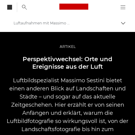
Canon Logo, back to
Luftaufnahmen mit Massimo Sestini
Auf B
Canon
Pro Foto & Video
ARTIKEL
Profi-Geschichten: Inspirationen für Foto, Video und Durck
Perspektivwechsel: Orte und
Ereignisse aus der Luft
Luftbildspezialist Massimo Sestini bietet
einen anderen Blick auf Landschaften und
Städte – und sogar auf das aktuelle
Zeitgeschehen. Hier erzählt er von seinen
Anfängen und erklärt, warum die
Luftbildfotografie so wirkungsvoll ist, von der
Landschaftsfotografie bis hin zum