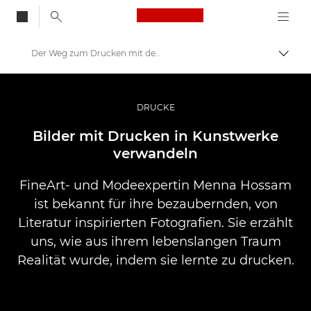
Canon Logo, back to
Der Weg zum Drucken mit dem Canon imagePROGRAF PRO-1000
Auf B
Canon
Pro Foto & Video
DRUCKE
Profi-Geschichten: Inspirationen für Foto, Video und Durck
Bilder mit Drucken in Kunstwerke
verwandeln
FineArt- und Modeexpertin Menna Hossam
ist bekannt für ihre bezaubernden, von
Literatur inspirierten Fotografien. Sie erzählt
uns, wie aus ihrem lebenslangen Traum
Realität wurde, indem sie lernte zu drucken.