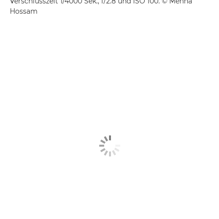
Verschlusszeit 1/4000 Sek., f/2.8 und ISO 100. © Menna
Hossam