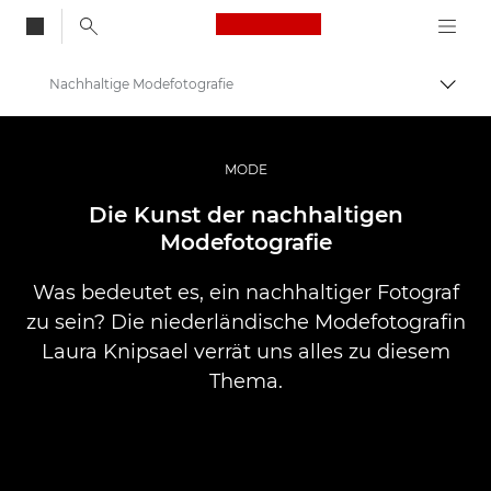
Canon Logo, back to
Nachhaltige Modefotografie
Auf B
Canon
Pro Foto & Video
MODE
Profi-Geschichten: Inspirationen für Foto, Video und Durck
Die Kunst der nachhaltigen
Modefotografie
Was bedeutet es, ein nachhaltiger Fotograf
zu sein? Die niederländische Modefotografin
Laura Knipsael verrät uns alles zu diesem
Thema.