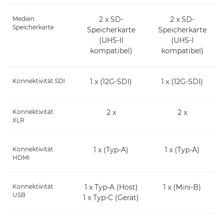
Medien
2 x SD-
2 x SD-
Speicherkarte
Speicherkarte
Speicherkarte
(UHS-II
(UHS-I
kompatibel)
kompatibel)
Konnektivität SDI
1 x (12G-SDI)
1 x (12G-SDI)
Konnektivität
2 x
2 x
XLR
Konnektivität
1 x (Typ-A)
1 x (Typ-A)
HDMI
Konnektivität
1 x Typ-A (Host)
1 x (Mini-B)
USB
1 x Typ-C (Gerät)