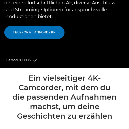
der einen fortschrittlichen AF, diverse Anschluss-
und Streaming-Optionen für anspruchsvolle
Produktionen bietet.
TELEFONAT ANFORDERN
Canon XF605
Toggle breadcrumbs
Übersicht
Ein vielseitiger 4K-
Camcorder, mit dem du
Technische Daten
die passenden Aufnahmen
Zubehör
machst, um deine
Geschichten zu erzählen
Support