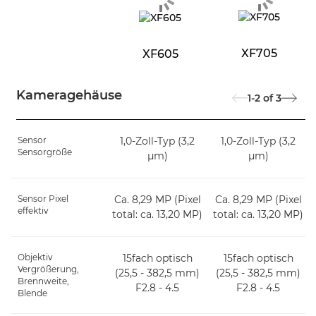
XF705
XF605
Kameragehäuse
1-2
of
3
Sensor
1,0-Zoll-Typ (3,2
1,0-Zoll-Typ (3,2
Sensorgröße
μm)
μm)
Sensor Pixel
Ca. 8,29 MP (Pixel
Ca. 8,29 MP (Pixel
effektiv
total: ca. 13,20 MP)
total: ca. 13,20 MP)
Objektiv
15fach optisch
15fach optisch
Vergrößerung,
(25,5 - 382,5 mm)
(25,5 - 382,5 mm)
Brennweite,
F2.8 - 4.5
F2.8 - 4.5
Blende