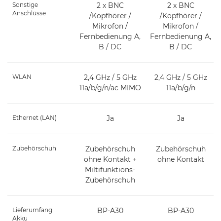
Sonstige
2 x BNC
2 x BNC
Anschlüsse
/Kopfhörer /
/Kopfhörer /
Mikrofon /
Mikrofon /
Fernbedienung A,
Fernbedienung A,
B / DC
B / DC
WLAN
2,4 GHz / 5 GHz
2,4 GHz / 5 GHz
11a/b/g/n/ac MIMO
11a/b/g/n
Ethernet (LAN)
Ja
Ja
Zubehörschuh
Zubehörschuh
Zubehörschuh
ohne Kontakt +
ohne Kontakt
Miltifunktions-
Zubehörschuh
Lieferumfang
BP-A30
BP-A30
Akku