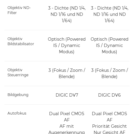
Objektiv ND-
3 - Dichte (ND 1/4,
3 - Dichte (ND 1/4,
Filter
ND 1/16 und ND
ND 1/16 und ND
1/64)
1/64)
Objektiv
Optisch (Powered
Optisch (Powered
Bildstabilisator
IS / Dynamic
IS / Dynamic
Modus)
Modus)
Objektiv
3 (Fokus / Zoom /
3 (Fokus / Zoom /
Steuerringe
Blende)
Blende)
Bildgebung
DIGIC DV7
DIGIC DV6
Autofokus
Dual Pixel CMOS
Dual Pixel CMOS
AF
AF
AF mit
Priorität Gesicht
Augenerkennung
Nur Gesicht AF