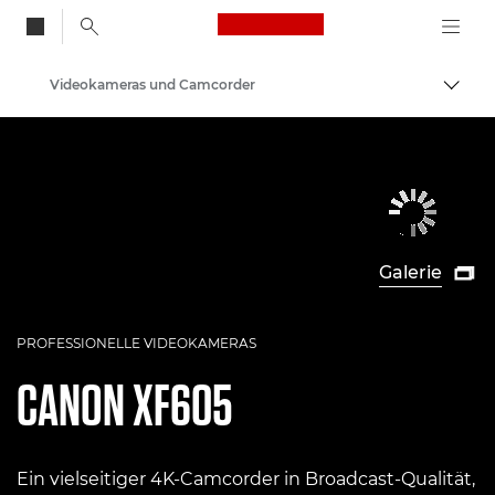
Canon Logo, back to
Videokameras und Camcorder
Auf B
Canon
Galerie

PROFESSIONELLE VIDEOKAMERAS
CANON
XF605
Ein vielseitiger 4K-Camcorder in Broadcast-Qualität,