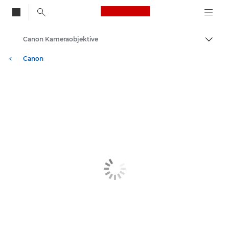
Canon Logo, back to
Canon Kameraobjektive
Auf B
Canon