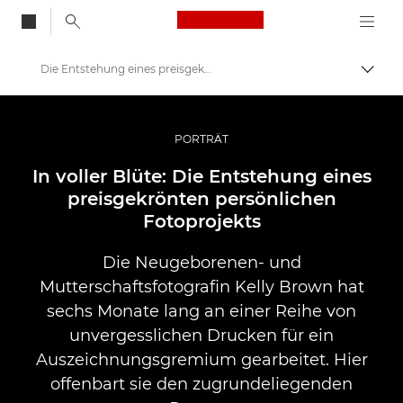
Canon Logo, back to
Die Entstehung eines preisgekrönten Fotoprojekts über Neugeborene
Auf B
Canon
Pro Foto & Video
PORTRÄT
Profi-Geschichten: Inspirationen für Foto, Video und Durck
In voller Blüte: Die Entstehung eines
preisgekrönten persönlichen
Fotoprojekts
Die Neugeborenen- und
Mutterschaftsfotografin Kelly Brown hat
sechs Monate lang an einer Reihe von
unvergesslichen Drucken für ein
Auszeichnungsgremium gearbeitet. Hier
offenbart sie den zugrundeliegenden