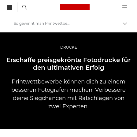
Canon Logo, back to
So gewinnt man Printwettbewerbe
Auf B
Canon
Pro Foto & Video
DRUCKE
Profi-Geschichten: Inspirationen für Foto, Video und Durck
Erschaffe preisgekrönte Fotodrucke für
den ultimativen Erfolg
Printwettbewerbe können dich zu einem
besseren Fotografen machen. Verbessere
deine Siegchancen mit Ratschlägen von
zwei Experten.