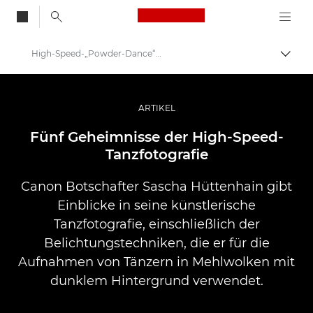
Canon Logo, back to
High-Speed-„Powder-Dance“-Fotografie
Auf B
Canon
Pro Foto & Video
ARTIKEL
Profi-Geschichten: Inspirationen für Foto, Video und Durck
Fünf Geheimnisse der High-Speed-
Tanzfotografie
Canon Botschafter Sascha Hüttenhain gibt
Einblicke in seine künstlerische
Tanzfotografie, einschließlich der
Belichtungstechniken, die er für die
Aufnahmen von Tänzern in Mehlwolken mit
dunklem Hintergrund verwendet.