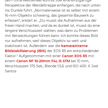
dem Ultra-Weitwinkel konnte Joel eine einzigartige
Perspektive der Wendeltreppe einfangen, die nach unten
ins Dunkle führt. „Normalerweise ist es selbst mit einem
16-mm-Objektiv schwierig, das gesamte Bauwerk zu
erfassen“, erklärt er. „Du musst die Aufnahmen aus der
freien Hand machen, und da es dunkel ist, musst du eine
längere Verschlusszeit wählen, was dann zu Problemen
mit Verwacklungen führen kann. Ich konnte dieses Bild
nur aufnehmen, weil dieses Objektiv so weit und
stabilisiert ist. Außerdem war die
kamerainterne
Bildstabilisierung (IBIS)
der EOS R5 ein entscheidender
Faktor.“ Aufgenommen mit einer
Canon EOS R5
mit
einem
Canon RF 10-20mm F4L IS STM
bei 10 mm,
Verschlusszeit 1/15 Sek., Blende 1:5,6 und ISO 400. © Joel
Santos