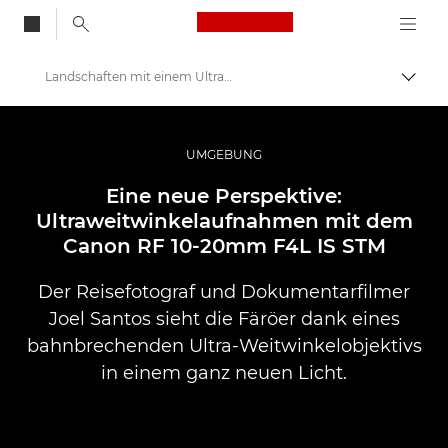
Canon Logo, back to
Landschaften mit einem Ultra-Weitwinkelobjektiv einfangen
Auf B
Canon
Pro Foto & Video
UMGEBUNG
Profi-Geschichten: Inspirationen für Foto, Video und Durck
Eine neue Perspektive:
Ultraweitwinkelaufnahmen mit dem
Canon RF 10-20mm F4L IS STM
Der Reisefotograf und Dokumentarfilmer
Joel Santos sieht die Färöer dank eines
bahnbrechenden Ultra-Weitwinkelobjektivs
in einem ganz neuen Licht.