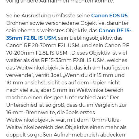
völlig andere Aufnahmen machten konnte.“
Seine Ausrüstung umfasste seine
Canon EOS R5
,
Drohnen sowie verschiedene Objektive, darunter
sein ehemals weitestes Objektiv, das
Canon RF 15-
35mm F2.8L IS USM
, sein Lieblingsobjektiv, das
Canon RF 28-70mm F2L USM, und sein Canon RF
70-200mm F2.8L IS USM. „Dieses Objektiv ist viel
weiter als das RF 15-35mm F2.8L IS USM, welches
das Weitwinkelobjektiv ist, das ich am häufigsten
verwende“, verrät Joel. „Wenn du dir 15 mm und
10 mm ansiehst, sieht es auf dem Papier nicht
nach viel aus, aber 5 mm im Weitwinkelbereich
machen einen riesigen Unterschied aus.“ Der
Unterschied ist so groß, dass du im Vergleich zur
16-mm-Brennweite, die Joels erstes
Weitwinkelobjektiv war, mit dem 10mm-Ultra-
Weitwinkelbereich des Objektivs einen mehr als
doppelt so großen Aufnahmebereich abdecken