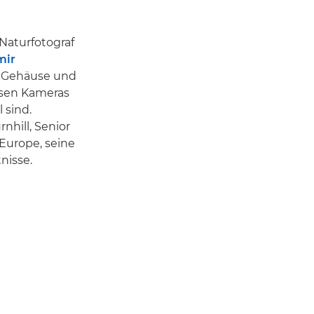
Naturfotograf
mir
e Gehäuse und
osen Kameras
 sind.
rnhill, Senior
Europe, seine
nisse.