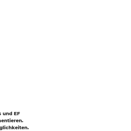
s und EF
entieren.
lichkeiten.