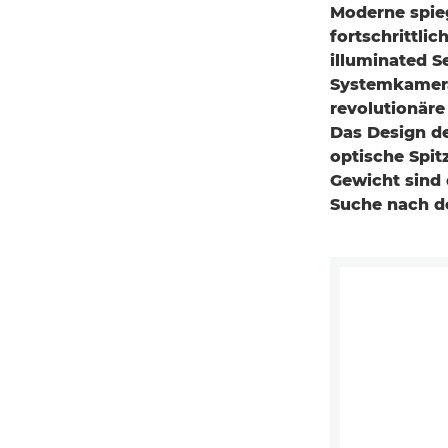
Moderne spieg
fortschrittli
illuminated S
Systemkamera
revolutionär
Das Design d
optische Spit
Gewicht sind 
Suche nach d