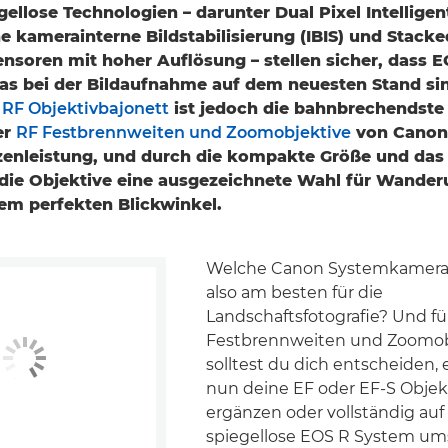
ellose Technologien – darunter Dual Pixel Intellige
che kamerainterne Bildstabilisierung (IBIS) und Stack
ensoren mit hoher Auflösung – stellen sicher, dass 
s bei der Bildaufnahme auf dem neuesten Stand si
e
RF Objektivbajonett
ist jedoch die bahnbrechendste
er
RF Festbrennweiten und Zoomobjektive
von Canon
zenleistung, und durch die kompakte Größe und das 
die Objektive eine ausgezeichnete Wahl für Wander
em perfekten Blickwinkel.
Welche Canon Systemkameras
also am besten für die
Landschaftsfotografie? Und f
Festbrennweiten und Zoomob
solltest du dich entscheiden, 
nun deine EF oder EF-S Obje
ergänzen oder vollständig auf
spiegellose EOS R System um