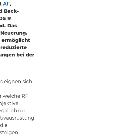
nt
AF
,
ed Back-
EOS R
nd. Das
 Neuerung.
 ermöglicht
reduzierte
ungen bei der
 eignen sich
ür welche RF
jektive
egal, ob du
ktivausrüstung
 die
steigen