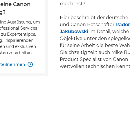
möchtest?
 eine Canon
g?
Hier beschreibt der deutsche 
eine Ausrüstung, um
und Canon Botschafter
Rado
fessional Services
Jakubowski
im Detail, welch
zu Expertentipps,
Objektive unter den spiegell
, inspirierenden
für seine Arbeit die beste Wahl
en und exklusiven
Gleichzeitig teilt auch Mike Bu
en zu erhalten.
Product Specialist von Canon 
S teilnehmen

wertvollen technischen Kennt