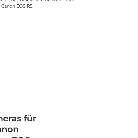
 Canon EOS R5.
eras für
anon