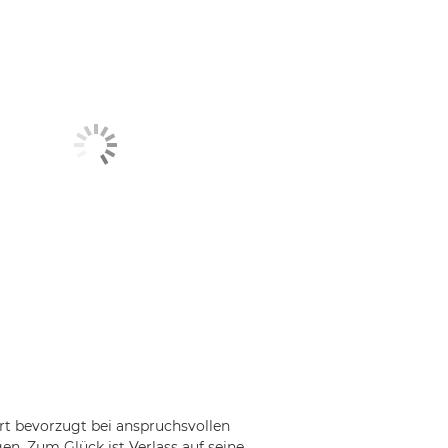
rt bevorzugt bei anspruchsvollen
n. Zum Glück ist Verlass auf seine