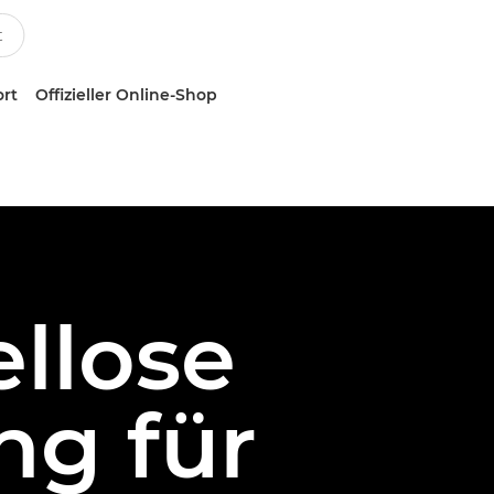
ort
Offizieller Online-Shop
ellose
ng für