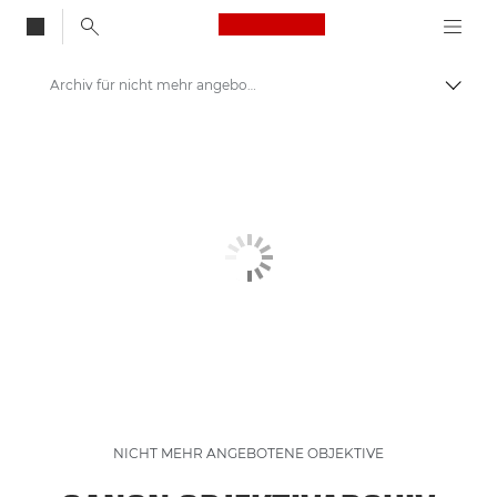
Canon Logo, back to
Archiv für nicht mehr angebotene Objektive
Auf B
Canon
Archiv für nicht mehr angebotene Produkte
NICHT MEHR ANGEBOTENE OBJEKTIVE