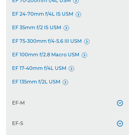
EF 70-200mm f/4L USM

EF 24-70mm f/4L IS USM

EF 35mm f/2 IS USM

EF 75-300mm f/4-5.6 III USM

EF 100mm f/2.8 Macro USM

EF 17-40mm f/4L USM

EF 135mm f/2L USM

EF-M

EF-M 18-55mm f/3.5-5.6 IS STM
EF-S

