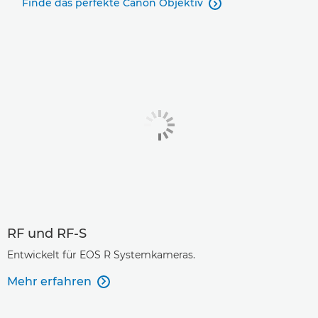
Finde das perfekte Canon Objektiv

EF-S 18-200mm f/3.5-5.6 IS

EF-S 18-135mm f/3.5-5.6 IS

EF-S 17-85mm f/4-5.6 IS USM

EF-S 60mm f/2.8 Macro USM

EF-S 55-250mm f/4-5.6 IS II

RF und RF-S
Entwickelt für EOS R Systemkameras.
Mehr erfahren
