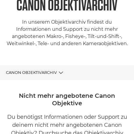
CANON OBJEKTIVARCHIV
In unserem Objektivarchiv findest du
Informationen und Support zu nicht mehr
angebotenen Makro-, Fisheye-, Tilt-und-Shift-,
Weitwinkel-, Tele- und anderen Kameraobjektiven.
CANON OBJEKTIVARCHIV
OBJEKTIVARCHIV
Nicht mehr angebotene Canon
Objektive
FINDE DAS PERFEKTE CANON OBJEKTIV
Du benötigst Informationen oder Support zu
SUPPORT
deinem nicht mehr angebotenen Canon
Objektiv? Durchsuche das Objektivarchiv