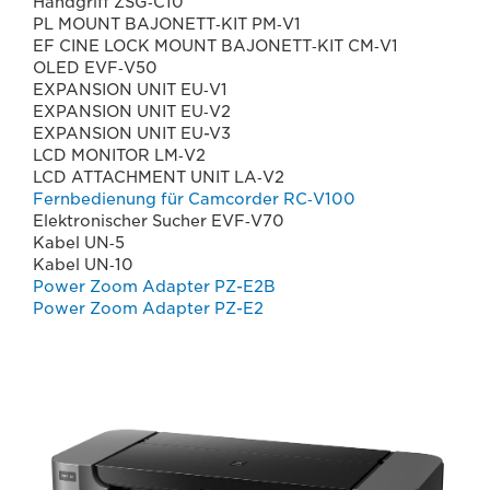
Handgriff ZSG‐C10
PL MOUNT BAJONETT‐KIT PM‐V1
EF CINE LOCK MOUNT BAJONETT‐KIT CM‐V1
OLED EVF‐V50
EXPANSION UNIT EU‐V1
EXPANSION UNIT EU‐V2
EXPANSION UNIT EU-V3
LCD MONITOR LM‐V2
LCD ATTACHMENT UNIT LA‐V2
Fernbedienung für Camcorder RC‐V100
Elektronischer Sucher EVF‐V70
Kabel UN‐5
Kabel UN‐10
Power Zoom Adapter PZ-E2B
Power Zoom Adapter PZ-E2