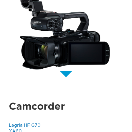
Camcorder
Legria HF G70
XA60