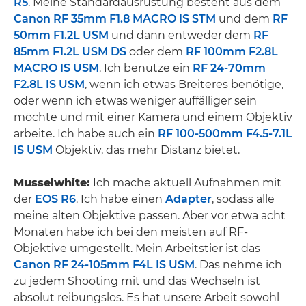
R5
. Meine Standardausrüstung besteht aus dem
Canon RF 35mm F1.8 MACRO IS STM
und dem
RF
50mm F1.2L USM
und dann entweder dem
RF
85mm F1.2L USM DS
oder dem
RF 100mm F2.8L
MACRO IS USM
. Ich benutze ein
RF 24-70mm
F2.8L IS USM
, wenn ich etwas Breiteres benötige,
oder wenn ich etwas weniger auffälliger sein
möchte und mit einer Kamera und einem Objektiv
arbeite. Ich habe auch ein
RF 100-500mm F4.5-7.1L
IS USM
Objektiv, das mehr Distanz bietet.
Musselwhite:
Ich mache aktuell Aufnahmen mit
der
EOS R6
. Ich habe einen
Adapter
, sodass alle
meine alten Objektive passen. Aber vor etwa acht
Monaten habe ich bei den meisten auf RF-
Objektive umgestellt. Mein Arbeitstier ist das
Canon RF 24-105mm F4L IS USM
. Das nehme ich
zu jedem Shooting mit und das Wechseln ist
absolut reibungslos. Es hat unsere Arbeit sowohl