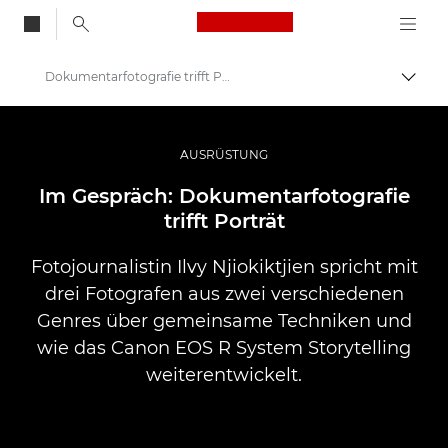
Canon Logo, back to
Dokumentarfotografie trifft Porträt
Auf B
Canon
Pro Foto & Video
AUSRÜSTUNG
Profi-Geschichten: Inspirationen für Foto, Video und Durck
Im Gespräch: Dokumentarfotografie
trifft Porträt
Fotojournalistin Ilvy Njiokiktjien spricht mit
drei Fotografen aus zwei verschiedenen
Genres über gemeinsame Techniken und
wie das Canon EOS R System Storytelling
weiterentwickelt.