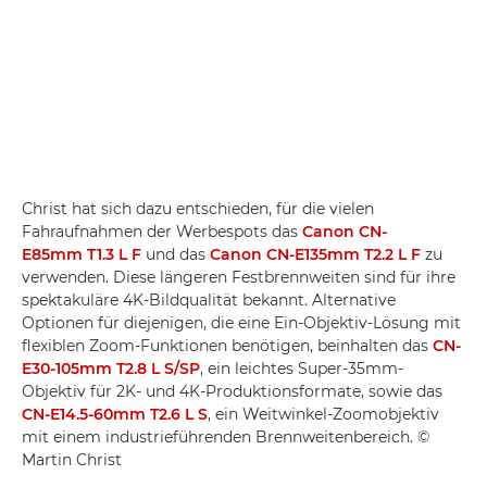
Christ hat sich dazu entschieden, für die vielen
Fahraufnahmen der Werbespots das
Canon CN-
E85mm T1.3 L F
und das
Canon CN-E135mm T2.2 L F
zu
verwenden. Diese längeren Festbrennweiten sind für ihre
spektakuläre 4K-Bildqualität bekannt. Alternative
Optionen für diejenigen, die eine Ein-Objektiv-Lösung mit
flexiblen Zoom-Funktionen benötigen, beinhalten das
CN-
E30-105mm T2.8 L S/SP
, ein leichtes Super-35mm-
Objektiv für 2K- und 4K-Produktionsformate, sowie das
CN-E14.5-60mm T2.6 L S
, ein Weitwinkel-Zoomobjektiv
mit einem industrieführenden Brennweitenbereich. ©
Martin Christ