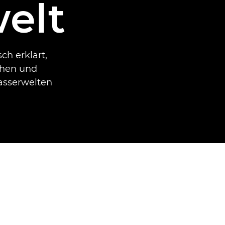
elt
h erklärt,
chen und
asserwelten