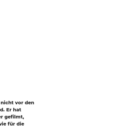
 nicht vor den
. Er hat
r gefilmt,
e für die