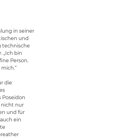
ung in seiner
stischen und
g technische
. „Ich bin
fine Person.
 mich.“
r die
es
 Poseidon
 nicht nur
en und für
 auch ein
kte
breather