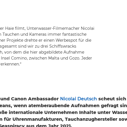
der Haie filmt, Unterwasser-Filmemacher Nicolai
m Tauchen und Kameras immer fantastische
r Projekte drehte er einen Werbespot für die
gesamt sind wir zu drei Schiffswracks
eh, von dem die hier abgebildete Aufnahme
r Insel Comino, zwischen Malta und Gozo. Jeder
erkennen.“
und Canon Ambassador
Nicolai Deutsch
scheut sich
zeans, wenn atemberaubende Aufnahmen gefragt sind
roße internationale Unternehmen Inhalte unter Wasse
m für Uhrenmanufakturen, Tauchanzughersteller sowi
Seaspiracy aus dem Jahr 2021.