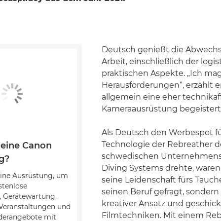
Deutsch genießt die Abwechsl
Arbeit, einschließlich der logi
praktischen Aspekte. „Ich ma
Herausforderungen“, erzählt er
allgemein eine eher technikaf
Kameraausrüstung begeistert
Als Deutsch den Werbespot fü
Technologie der Rebreather d
 eine Canon
schwedischen Unternehmens
g?
Diving Systems drehte, waren
eine Ausrüstung, um
seine Leidenschaft fürs Tauch
stenlose
seinen Beruf gefragt, sondern
, Gerätewartung,
kreativer Ansatz und geschic
 Veranstaltungen und
Filmtechniken. Mit einem Re
nderangebote mit