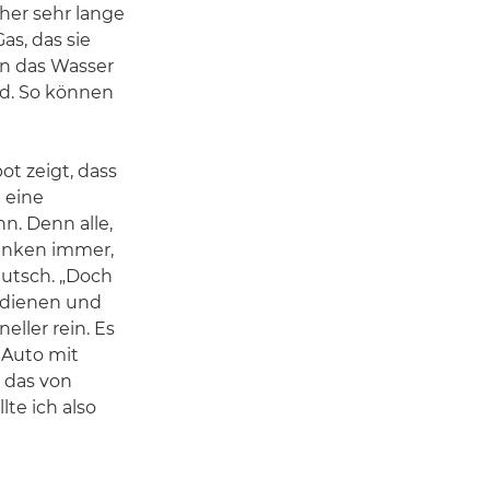
her sehr lange
as, das sie
in das Wasser
d. So können
ot zeigt, dass
 eine
n. Denn alle,
denken immer,
Deutsch. „Doch
bedienen und
ller rein. Es
 Auto mit
 das von
lte ich also