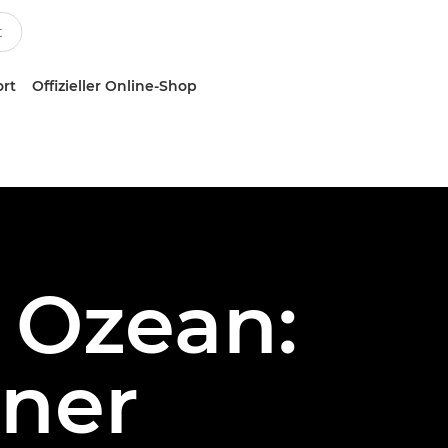
ort
Offizieller Online-Shop
 Ozean:
ner