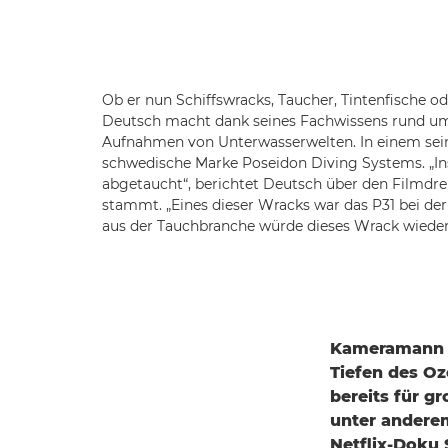
Ob er nun Schiffswracks, Taucher, Tintenfische o
Deutsch macht dank seines Fachwissens rund u
Aufnahmen von Unterwasserwelten. In einem seine
schwedische Marke Poseidon Diving Systems. „Ins
abgetaucht“, berichtet Deutsch über den Filmdr
stammt. „Eines dieser Wracks war das P31 bei de
aus der Tauchbranche würde dieses Wrack wieder
Kameramann 
Tiefen des O
bereits für g
unter andere
Netflix-Doku 