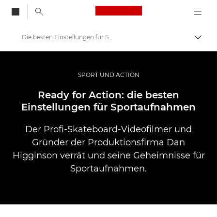
Canon Logo, back to
Die besten Einstellungen für Sportvideos
Auf B
Canon
Pro Foto & Video
SPORT UND ACTION
Profi-Geschichten: Inspirationen für Foto, Video und Durck
Ready for Action: die besten
Einstellungen für Sportaufnahmen
Der Profi-Skateboard-Videofilmer und
Gründer der Produktionsfirma Dan
Higginson verrät und seine Geheimnisse für
Sportaufnahmen.