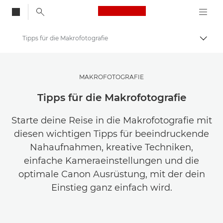
Canon Logo, back to
Tipps für die Makrofotografie
Auf B
Canon
Lasse dich inspirieren | Tipps zur Fotografie und zum Drucken sowie Kaufratgeber
MAKROFOTOGRAFIE
Fotografie und Druck: Tipps und Techniken
Tipps für die Makrofotografie
Starte deine Reise in die Makrofotografie mit
diesen wichtigen Tipps für beeindruckende
Nahaufnahmen, kreative Techniken,
einfache Kameraeinstellungen und die
optimale Canon Ausrüstung, mit der dein
Einstieg ganz einfach wird.