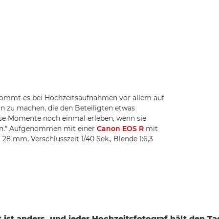
 kommt es bei Hochzeitsaufnahmen vor allem auf
ern zu machen, die den Beteiligten etwas
diese Momente noch einmal erleben, wenn sie
ern.“ Aufgenommen mit einer
Canon EOS R
mit
 28 mm, Verschlusszeit 1/40 Sek., Blende 1:6,3
 ist anders, und jeder Hochzeitsfotograf hält den Ta