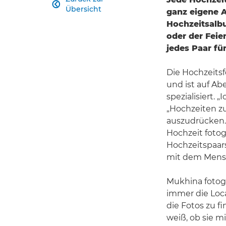

Übersicht
ganz eigene A
Hochzeitsalb
oder der Fei
jedes Paar fü
Die Hochzeitsf
und ist auf A
spezialisiert.
„Hochzeiten zu
auszudrücken. 
Hochzeit fotogr
Hochzeitspaar
mit dem Mensc
Mukhina fotog
immer die Loc
die Fotos zu fi
weiß, ob sie m