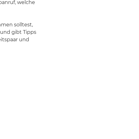
oanruf, welche
hmen solltest,
 und gibt Tipps
eitspaar und