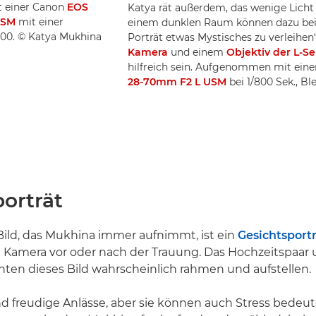
t einer Canon
EOS
Katya rät außerdem, das wenige Licht 
USM
mit einer
einem dunklen Raum können dazu bei
 200. © Katya Mukhina
Porträt etwas Mystisches zu verleihen“
Kamera
und einem
Objektiv der L-Se
hilfreich sein. Aufgenommen mit ein
28-70mm F2 L USM
bei 1/800 Sek., Bl
porträt
Bild, das Mukhina immer aufnimmt, ist ein
Gesichtsportr
ie Kamera vor oder nach der Trauung. Das Hochzeitspaar 
ten dieses Bild wahrscheinlich rahmen und aufstellen.
d freudige Anlässe, aber sie können auch Stress bedeut