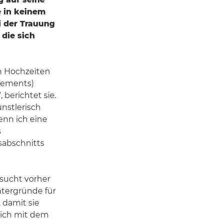
e in keinem
 der Trauung
die sich
en Hochzeiten
pements)
 berichtet sie.
ünstlerisch
enn ich eine
s
sabschnitts
sucht vorher
ntergründe für
, damit sie
 sich mit dem