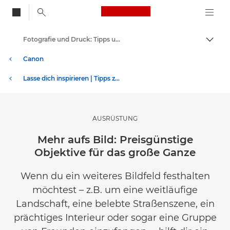
Canon Logo, back to
Fotografie und Druck: Tipps und Techniken
Auf B
Canon
Lasse dich inspirieren | Tipps zur Fotografie und zum Drucken sowie Kaufratgeber
AUSRÜSTUNG
Mehr aufs Bild: Preisgünstige
Objektive für das große Ganze
Wenn du ein weiteres Bildfeld festhalten
möchtest – z.B. um eine weitläufige
Landschaft, eine belebte Straßenszene, ein
prächtiges Interieur oder sogar eine Gruppe