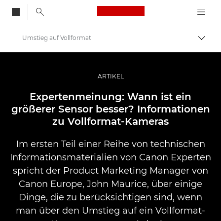
Canon Logo, back to
Umstieg auf Vollformat
Auf B
Canon
Pro Foto & Video
ARTIKEL
Profi-Geschichten: Inspirationen für Foto, Video und Durck
Expertenmeinung: Wann ist ein
größerer Sensor besser? Informationen
zu Vollformat-Kameras
Im ersten Teil einer Reihe von technischen
Informationsmaterialien von Canon Experten
spricht der Product Marketing Manager von
Canon Europe, John Maurice, über einige
Dinge, die zu berücksichtigen sind, wenn
man über den Umstieg auf ein Vollformat-