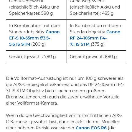
Gehäusegewicht
Gehäusegewicht
(einschließlich Akku und
(einschließlich Akku und
Speicherkarte): 580 g
Speicherkarte): 485 g
In Kombination mit dem
In Kombination mit dem
Standardobjektiv
Canon
Standardobjektiv
Canon
EF-S 18-55mm f/3,5-
RF 24-105mm F4-
5.6 IS STM
(200 g)
7.1 IS STM
(375 g)
Gesamtgewicht: 780 g
Gesamtgewicht: 880 g
Die Vollformat-Ausrüstung ist nur um 100 g schwerer als
die APS-C-Spiegelreflexkamera und das RF 24-105mm F4-
7.1 IS STM Objektiv bietet neben einem größeren
Brennweitenbereich auch die zuvor erwähnten Vorteile
einer Vollformat-Kamera.
Wenn du die Geschwindigkeit von fortschrittlichen APS-
C-Kameras gewohnt bist, dann erzielst du mit Modellen
einer höheren Preisklasse wie der
Canon EOS R6
(die